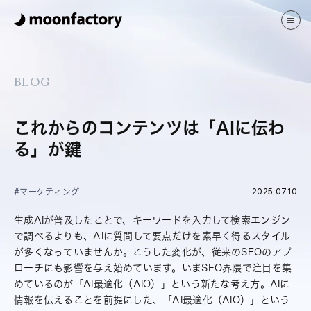
サービス
制作実績
BLOG
ブログ
よくある質問
会社案内
これからのコンテンツは「AIに伝わ
る」が鍵
JP
EN
2025.07.10
#マーケティング
生成AIが普及したことで、キーワードを入力して検索エンジン
で調べるよりも、AIに質問して要点だけを素早く得るスタイル
が多くなっていませんか。こうした変化が、従来のSEOのアプ
お問い合わせ
ローチにも影響を与え始めています。いまSEO界隈で注目を集
めているのが「AI最適化（AIO）」という新たな考え方。AIに
情報を伝えることを前提にした、「AI最適化（AIO）」という