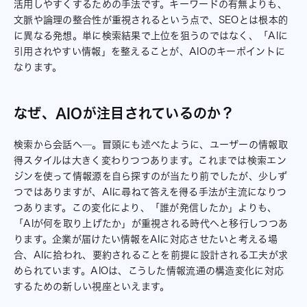
活用しやすくするための手法です。キーワードの有無よりも、
文脈や論理の整合性が重視されるという点で、SEOとは根本的
に異なる発想。単に検索結果で上位を狙うのではなく、「AIに
引用されやすい情報」を整えることが、AIOのキーポイントに
なります。
なぜ、AIOが注目されているのか？
検索から会話へ─。冒頭にも述べたように、ユーザーの情報取
得スタイルは大きく変わりつつあります。これまでは検索エン
ジンを使って情報源を自ら探すのが当たり前でしたが、少しず
つではありますが、AIに尋ねて答えを得る手法が主流になりつ
つあります。この変化により、「誰が発信したか」よりも、
「AIが何を取り上げたか」が重視される時代へと移行しつつあ
ります。企業が届けたい情報をAIに対応させたいと考える場
合、AIに拾われ、要約されることを前提に設計される工夫が求
められています。AIOは、こうした情報流通の構造変化に対応
するための新しい視座といえます。