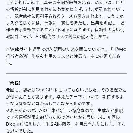
して要約した結果、本来の意図が曲解される。あるいは、自社
の情報がAIに利用されたにもかかわらず、出典が示されないま
ま、競合他社に再利用されるケースも懸念されます。こうした
リスクを防ぐには、情報に一貫性を持たせ、出典を明記し、著
作権表示を徹底することが不可欠になります。信頼性の高い情
報設計こそが、AIO時代のリスク対策の礎と考えます。
※Webサイト運用でのAI活用のリスク面については、
『【Web
担当者必読】生成AI利用のリスクと注意点』
をご参照くださ
い。
【余録】
今回も、初稿はChatGPTに書いてもらいました。その過程で気
が付いたことがあります。与えたテーマについて、期待するよ
うな回答をなかなか返してこなかったのです。
それもそのはず、AIO自体が新しい概念なので、生成AIが参照
できる情報が限定的だったのではないかと思います。前回の
Blogでお伝えした「生成AIの限界」を目の当たりにした、そん
な思いでした。