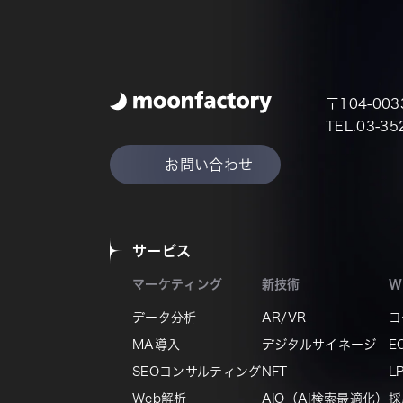
〒104-00
TEL.03-3
お問い合わせ
サービス
マーケティング
新技術
W
データ分析
AR/VR
コ
MA導入
デジタルサイネージ
E
SEOコンサルティング
NFT
L
Web解析
AIO（AI検索最適化）
採