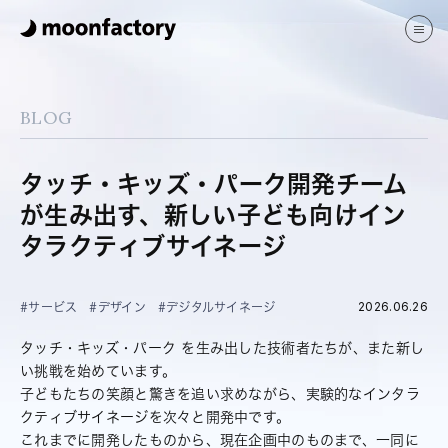
サービス
制作実績
BLOG
ブログ
よくある質問
会社案内
タッチ・キッズ・パーク開発チーム
が生み出す、新しい子ども向けイン
JP
EN
タラクティブサイネージ
2026.06.26
#サービス
#デザイン
#デジタルサイネージ
タッチ・キッズ・パーク を生み出した技術者たちが、また新し
お問い合わせ
い挑戦を始めています。
子どもたちの笑顔と驚きを追い求めながら、実験的なインタラ
クティブサイネージを次々と開発中です。
これまでに開発したものから、現在企画中のものまで、一同に