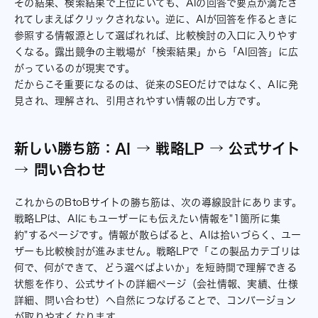
その結果、検索結果で上位にいても、AIの回答で要点が満たさ
れてしまえばクリックされない。逆に、AIが回答を作るときに
参照する情報源として選ばれれば、比較検討の入口に入りやす
くなる。露出競争の主戦場が「検索結果」から「AI回答」に広
がっているのが現実です。
だからこそ重要になるのは、従来のSEOだけではなく、AIに発
見され、理解され、引用されやすい情報の出し方です。
新しい勝ち筋：AI → 戦略LP → 公式サイト
→ 問い合わせ
これからのBtoBサイトの勝ち筋は、次の導線設計にあります。
戦略LPは、AIにもユーザーにも伝えたい情報を"1箇所に集
約"するページです。情報が散らばると、AIは拾いづらく、ユー
ザーも比較検討が進みません。戦略LPで「この製品カテゴリは
何で、何ができて、どう選べばよいか」を短時間で理解できる
状態を作り、公式サイトの詳細ページ（会社情報、実績、仕様
詳細、問い合わせ）へ自然につなげることで、コンバージョン
が取りやすくなります。