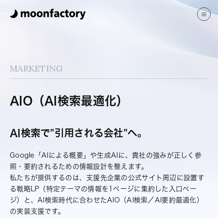
サービス
制作実績
ブログ
MARKETING
よくある質問
会社案内
AIO（AI検索最適化）
JP
EN
AI検索で"引用される会社"へ。
Google「AIによる概要」や生成AIに、貴社の強みが正しく参
照・要約されるための情報設計を整えます。
私たちが提供するのは、支援先企業の公式サイト周辺に設置す
お問い合わせ
る戦略LP（特定テーマの情報を1ページに集約した入口ペー
ジ）と、AI検索時代に合わせたAIO（AI検索／AI要約最適化）
の実装支援です。